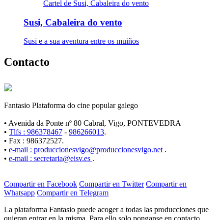
Cartel de Susi, Cabaleira do vento
Susi, Cabaleira do vento
Susi e a sua aventura entre os muiños
Contacto
Fantasio Plataforma do cine popular galego
• Avenida da Ponte nº 80 Cabral, Vigo, PONTEVEDRA
•
Tlfs : 986378467
-
986266013
.
• Fax : 986372527.
•
e-mail : produccionesvigo@produccionesvigo.net
.
•
e-mail : secretaria@eisv.es
.
Compartir en Facebook
Compartir en Twitter
Compartir en
Whatsapp
Compartir en Telegram
La plataforma Fantasio puede acoger a todas las producciones que
quieran entrar en la misma. Para ello solo ponganse en contacto.