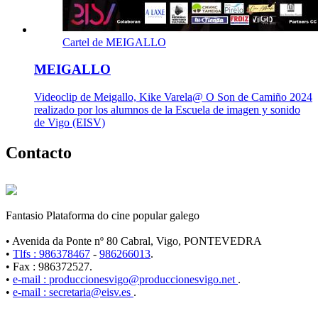
Cartel de MEIGALLO
MEIGALLO
Videoclip de Meigallo, Kike Varela@ O Son de Camiño 2024
realizado por los alumnos de la Escuela de imagen y sonido
de Vigo (EISV)
Contacto
Fantasio Plataforma do cine popular galego
• Avenida da Ponte nº 80 Cabral, Vigo, PONTEVEDRA
•
Tlfs : 986378467
-
986266013
.
• Fax : 986372527.
•
e-mail : produccionesvigo@produccionesvigo.net
.
•
e-mail : secretaria@eisv.es
.