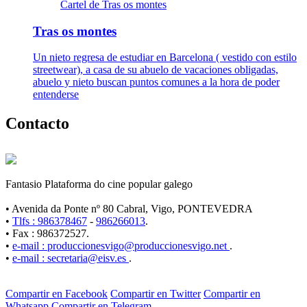
Cartel de Tras os montes
Tras os montes
Un nieto regresa de estudiar en Barcelona ( vestido con estilo
streetwear), a casa de su abuelo de vacaciones obligadas,
abuelo y nieto buscan puntos comunes a la hora de poder
entenderse
Contacto
Fantasio Plataforma do cine popular galego
• Avenida da Ponte nº 80 Cabral, Vigo, PONTEVEDRA
•
Tlfs : 986378467
-
986266013
.
• Fax : 986372527.
•
e-mail : produccionesvigo@produccionesvigo.net
.
•
e-mail : secretaria@eisv.es
.
Compartir en Facebook
Compartir en Twitter
Compartir en
Whatsapp
Compartir en Telegram