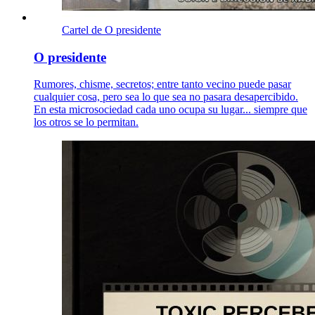
Cartel de O presidente
O presidente
Rumores, chisme, secretos; entre tanto vecino puede pasar
cualquier cosa, pero sea lo que sea no pasara desapercibido.
En esta microsociedad cada uno ocupa su lugar... siempre que
los otros se lo permitan.