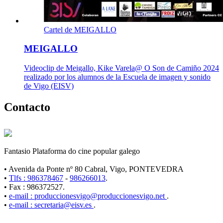
Cartel de MEIGALLO
MEIGALLO
Videoclip de Meigallo, Kike Varela@ O Son de Camiño 2024
realizado por los alumnos de la Escuela de imagen y sonido
de Vigo (EISV)
Contacto
Fantasio Plataforma do cine popular galego
• Avenida da Ponte nº 80 Cabral, Vigo, PONTEVEDRA
•
Tlfs : 986378467
-
986266013
.
• Fax : 986372527.
•
e-mail : produccionesvigo@produccionesvigo.net
.
•
e-mail : secretaria@eisv.es
.