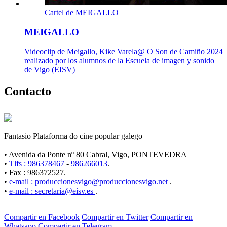
Cartel de MEIGALLO
MEIGALLO
Videoclip de Meigallo, Kike Varela@ O Son de Camiño 2024
realizado por los alumnos de la Escuela de imagen y sonido
de Vigo (EISV)
Contacto
Fantasio Plataforma do cine popular galego
• Avenida da Ponte nº 80 Cabral, Vigo, PONTEVEDRA
•
Tlfs : 986378467
-
986266013
.
• Fax : 986372527.
•
e-mail : produccionesvigo@produccionesvigo.net
.
•
e-mail : secretaria@eisv.es
.
Compartir en Facebook
Compartir en Twitter
Compartir en
Whatsapp
Compartir en Telegram