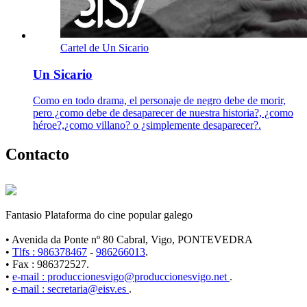
Cartel de Un Sicario
Un Sicario
Como en todo drama, el personaje de negro debe de morir,
pero ¿como debe de desaparecer de nuestra historia?, ¿como
héroe?,¿como villano? o ¿simplemente desaparecer?.
Contacto
Fantasio Plataforma do cine popular galego
• Avenida da Ponte nº 80 Cabral, Vigo, PONTEVEDRA
•
Tlfs : 986378467
-
986266013
.
• Fax : 986372527.
•
e-mail : produccionesvigo@produccionesvigo.net
.
•
e-mail : secretaria@eisv.es
.