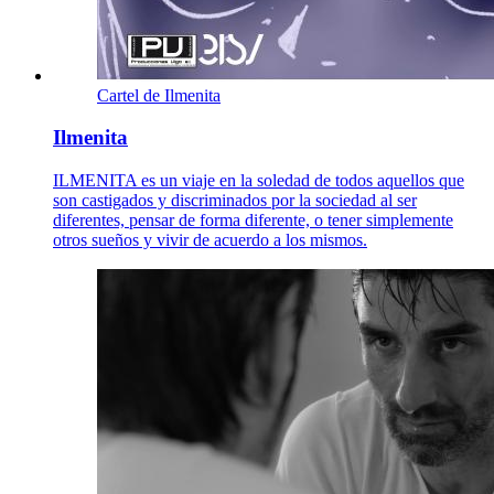
Cartel de Ilmenita
Ilmenita
ILMENITA es un viaje en la soledad de todos aquellos que
son castigados y discriminados por la sociedad al ser
diferentes, pensar de forma diferente, o tener simplemente
otros sueños y vivir de acuerdo a los mismos.