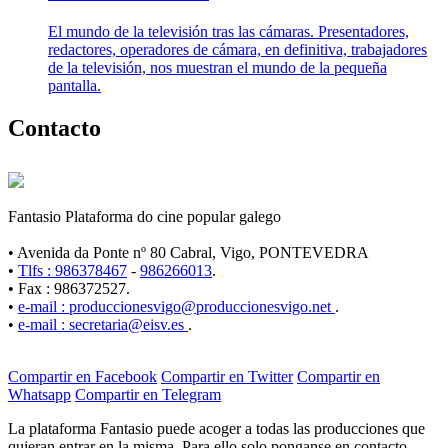
El mundo de la televisión tras las cámaras. Presentadores,
redactores, operadores de cámara, en definitiva, trabajadores
de la televisión, nos muestran el mundo de la pequeña
pantalla.
Contacto
Fantasio Plataforma do cine popular galego
• Avenida da Ponte nº 80 Cabral, Vigo, PONTEVEDRA
•
Tlfs : 986378467
-
986266013
.
• Fax : 986372527.
•
e-mail : produccionesvigo@produccionesvigo.net
.
•
e-mail : secretaria@eisv.es
.
Compartir en Facebook
Compartir en Twitter
Compartir en
Whatsapp
Compartir en Telegram
La plataforma Fantasio puede acoger a todas las producciones que
quieran entrar en la misma. Para ello solo ponganse en contacto.