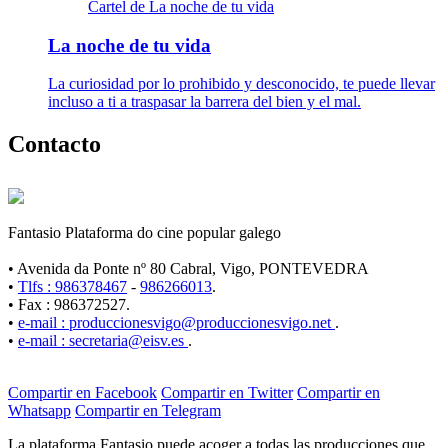
Cartel de La noche de tu vida
La noche de tu vida
La curiosidad por lo prohibido y desconocido, te puede llevar
incluso a ti a traspasar la barrera del bien y el mal.
Contacto
Fantasio Plataforma do cine popular galego
• Avenida da Ponte nº 80 Cabral, Vigo, PONTEVEDRA
•
Tlfs : 986378467
-
986266013
.
• Fax : 986372527.
•
e-mail : produccionesvigo@produccionesvigo.net
.
•
e-mail : secretaria@eisv.es
.
Compartir en Facebook
Compartir en Twitter
Compartir en
Whatsapp
Compartir en Telegram
La plataforma Fantasio puede acoger a todas las producciones que