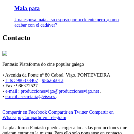
Mala pata
Una esposa mata a su esposo por accidente pero ¿como
acabar con el cadáver?
Contacto
Fantasio Plataforma do cine popular galego
• Avenida da Ponte nº 80 Cabral, Vigo, PONTEVEDRA
•
Tlfs : 986378467
-
986266013
.
• Fax : 986372527.
•
e-mail : produccionesvigo@produccionesvigo.net
.
•
e-mail : secretaria@eisv.es
.
Compartir en Facebook
Compartir en Twitter
Compartir en
Whatsapp
Compartir en Telegram
La plataforma Fantasio puede acoger a todas las producciones que
quieran entrar en la misma. Para ello solo ponganse en contacto.