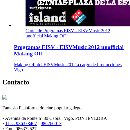
Cartel de Programas EISV - EISVMusic 2012
unofficial Making Off
Programas EISV - EISVMusic 2012 unofficial
Making Off
Making Off del EISVMusic 2012 a cargo de Producciones
Vigo.
Contacto
Fantasio Plataforma do cine popular galego
• Avenida da Ponte nº 80 Cabral, Vigo, PONTEVEDRA
•
Tlfs : 986378467
-
986266013
.
• Fax : 986372527.