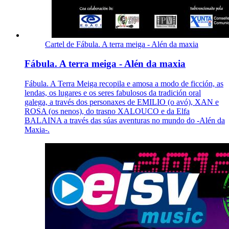
Cartel de Fábula. A terra meiga - Alén da maxia
Fábula. A terra meiga - Alén da maxia
Fábula. A Terra Meiga recopila e amosa a modo de ficción, as
lendas, os lugares e os seres fabulosos da tradición oral
galega, a través dos personaxes de EMILIO (o avó), XAN e
ROSA (os nenos), do trasno XALOUCO e da Elfa
BALAINA a través das súas aventuras no mundo do -Alén da
Maxia-.