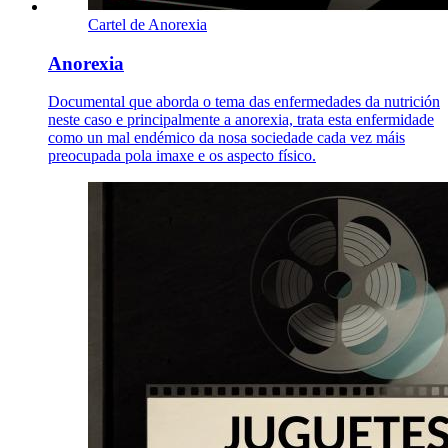
Cartel de Anorexia
Anorexia
Documental que aborda o tema das enfermedades da nutrición
neste caso e principalmente a anorexia, trata esta enfermidade
como un mal endémico da nosa sociedade cada vez máis
preocupada pola imaxe e os aspecto físico.