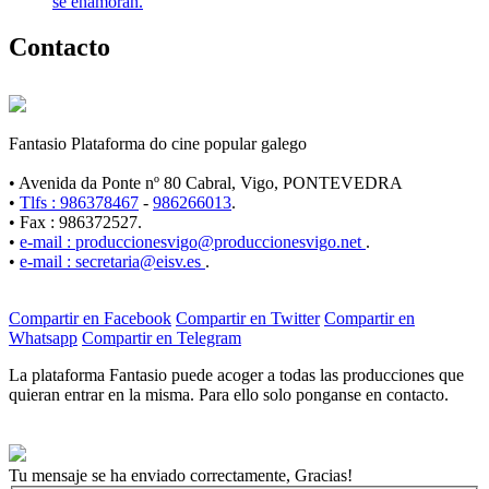
se enamoran.
Contacto
Fantasio Plataforma do cine popular galego
• Avenida da Ponte nº 80 Cabral, Vigo, PONTEVEDRA
•
Tlfs : 986378467
-
986266013
.
• Fax : 986372527.
•
e-mail : produccionesvigo@produccionesvigo.net
.
•
e-mail : secretaria@eisv.es
.
Compartir en Facebook
Compartir en Twitter
Compartir en
Whatsapp
Compartir en Telegram
La plataforma Fantasio puede acoger a todas las producciones que
quieran entrar en la misma. Para ello solo ponganse en contacto.
Tu mensaje se ha enviado correctamente, Gracias!