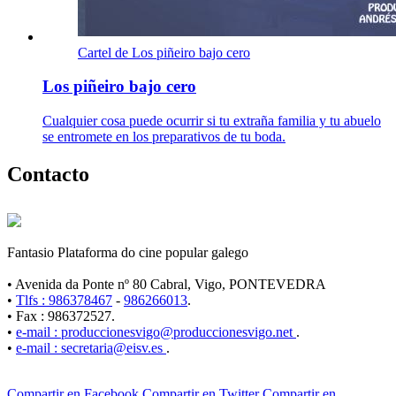
Cartel de Los piñeiro bajo cero
Los piñeiro bajo cero
Cualquier cosa puede ocurrir si tu extraña familia y tu abuelo
se entromete en los preparativos de tu boda.
Contacto
Fantasio Plataforma do cine popular galego
• Avenida da Ponte nº 80 Cabral, Vigo, PONTEVEDRA
•
Tlfs : 986378467
-
986266013
.
• Fax : 986372527.
•
e-mail : produccionesvigo@produccionesvigo.net
.
•
e-mail : secretaria@eisv.es
.
Compartir en Facebook
Compartir en Twitter
Compartir en