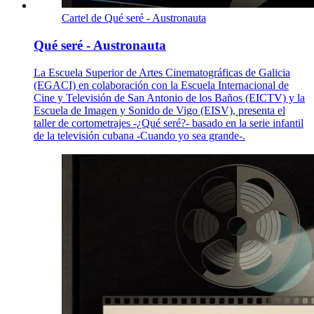
Cartel de Qué seré - Austronauta
Qué seré - Austronauta
La Escuela Superior de Artes Cinematográficas de Galicia
(EGACI) en colaboración con la Escuela Internacional de
Cine y Televisión de San Antonio de los Baños (EICTV) y la
Escuela de Imagen y Sonido de Vigo (EISV), presenta el
taller de cortometrajes -¿Qué seré?- basado en la serie infantil
de la televisión cubana -Cuando yo sea grande-.