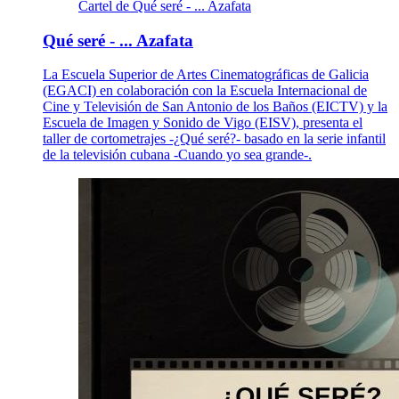
Cartel de Qué seré - ... Azafata
Qué seré - ... Azafata
La Escuela Superior de Artes Cinematográficas de Galicia
(EGACI) en colaboración con la Escuela Internacional de
Cine y Televisión de San Antonio de los Baños (EICTV) y la
Escuela de Imagen y Sonido de Vigo (EISV), presenta el
taller de cortometrajes -¿Qué seré?- basado en la serie infantil
de la televisión cubana -Cuando yo sea grande-.