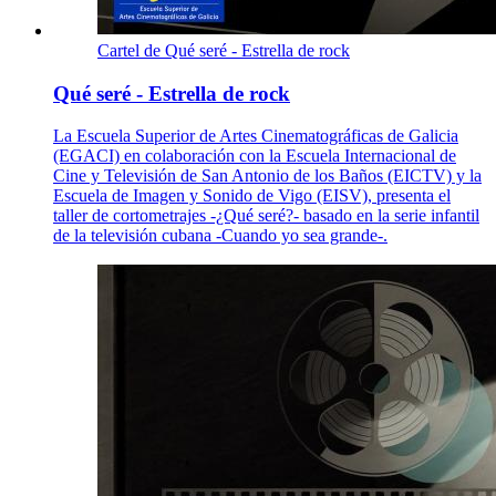
Cartel de Qué seré - Estrella de rock
Qué seré - Estrella de rock
La Escuela Superior de Artes Cinematográficas de Galicia
(EGACI) en colaboración con la Escuela Internacional de
Cine y Televisión de San Antonio de los Baños (EICTV) y la
Escuela de Imagen y Sonido de Vigo (EISV), presenta el
taller de cortometrajes -¿Qué seré?- basado en la serie infantil
de la televisión cubana -Cuando yo sea grande-.