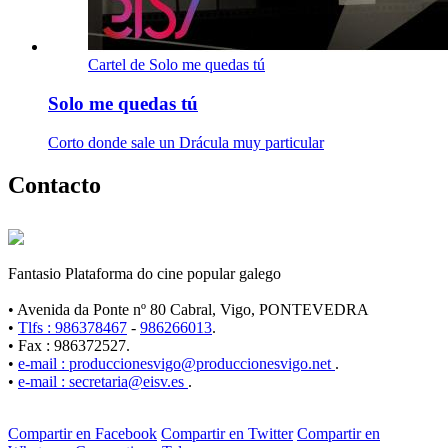
Cartel de Solo me quedas tú
Solo me quedas tú
Corto donde sale un Drácula muy particular
Contacto
Fantasio Plataforma do cine popular galego
• Avenida da Ponte nº 80 Cabral, Vigo, PONTEVEDRA
•
Tlfs : 986378467
-
986266013
.
• Fax : 986372527.
•
e-mail : produccionesvigo@produccionesvigo.net
.
•
e-mail : secretaria@eisv.es
.
Compartir en Facebook
Compartir en Twitter
Compartir en