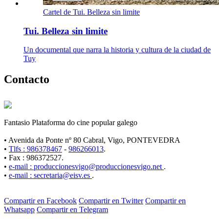
Cartel de Tui. Belleza sin limite
Tui. Belleza sin limite
Un documental que narra la historia y cultura de la ciudad de
Tuy
Contacto
Fantasio Plataforma do cine popular galego
• Avenida da Ponte nº 80 Cabral, Vigo, PONTEVEDRA
•
Tlfs : 986378467
-
986266013
.
• Fax : 986372527.
•
e-mail : produccionesvigo@produccionesvigo.net
.
•
e-mail : secretaria@eisv.es
.
Compartir en Facebook
Compartir en Twitter
Compartir en
Whatsapp
Compartir en Telegram