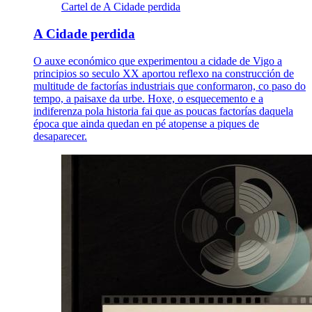
Cartel de A Cidade perdida
A Cidade perdida
O auxe económico que experimentou a cidade de Vigo a
principios so seculo XX aportou reflexo na construcción de
multitude de factorías industriais que conformaron, co paso do
tempo, a paisaxe da urbe. Hoxe, o esquecemento e a
indiferenza pola historia fai que as poucas factorías daquela
época que ainda quedan en pé atopense a piques de
desaparecer.