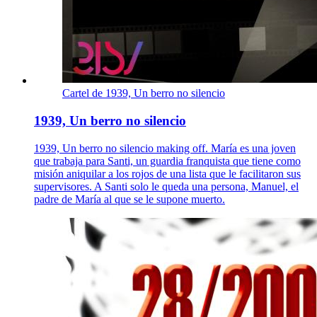
Cartel de 1939, Un berro no silencio
1939, Un berro no silencio
1939, Un berro no silencio making off. María es una joven
que trabaja para Santi, un guardia franquista que tiene como
misión aniquilar a los rojos de una lista que le facilitaron sus
supervisores. A Santi solo le queda una persona, Manuel, el
padre de María al que se le supone muerto.