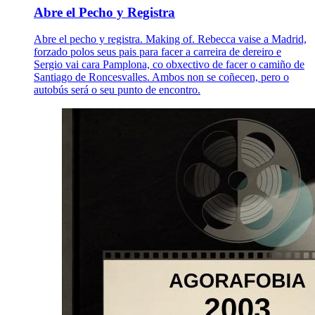
Abre el Pecho y Registra
Abre el pecho y registra. Making of. Rebecca vaise a Madrid,
forzado polos seus pais para facer a carreira de dereiro e
Sergio vai cara Pamplona, co obxectivo de facer o camiño de
Santiago de Roncesvalles. Ambos non se coñecen, pero o
autobús será o seu punto de encontro.