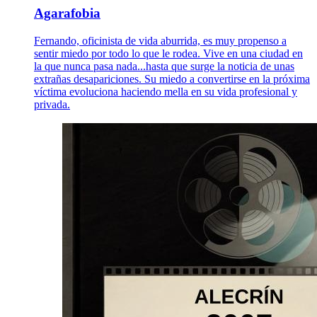
Agarafobia
Fernando, oficinista de vida aburrida, es muy propenso a
sentir miedo por todo lo que le rodea. Vive en una ciudad en
la que nunca pasa nada...hasta que surge la noticia de unas
extrañas desapariciones. Su miedo a convertirse en la próxima
víctima evoluciona haciendo mella en su vida profesional y
privada.