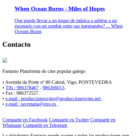
When Ocean Burns - Miles of Hopes
Que puede llevar a un grupo de música a subirse a un
escenario con un zombie entre sus integrandes? ... When
Oceans Burns
Contacto
Fantasio Plataforma do cine popular galego
• Avenida da Ponte nº 80 Cabral, Vigo, PONTEVEDRA
•
Tlfs : 986378467
-
986266013
.
• Fax : 986372527.
•
e-mail : produccionesvigo@produccionesvigo.net
.
•
e-mail : secretaria@eisv.es
.
Compartir en Facebook
Compartir en Twitter
Compartir en
Whatsapp
Compartir en Telegram
La plataforma Fantasio puede acoger a todas las producciones que