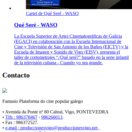
Cartel de Qué Seré - WASO
Qué Seré - WASO
La Escuela Superior de Artes Cinematográficas de Galicia
(EGACI) en colaboración con la Escuela Internacional de
Cine y Televisión de San Antonio de los Baños (EICTV) y la
Escuela de Imagen y Sonido de Vigo (EISV), presenta el
taller de cortometrajes “¿Qué seré?” basado en la serie infantil
de la televisión cubana - Cuando yo sea grande.
Contacto
Fantasio Plataforma do cine popular galego
• Avenida da Ponte nº 80 Cabral, Vigo, PONTEVEDRA
•
Tlfs : 986378467
-
986266013
.
• Fax : 986372527.
•
e-mail : produccionesvigo@produccionesvigo.net
.