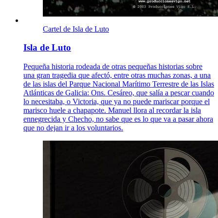
Cartel de Isla de Luto
Isla de Luto
Pequeña historia rodeada de otras pequeñas historias sobre
una gran tragedia que afectó, entre otras muchas zonas, a una
de las islas del Parque Nacional Marítimo Terrestre de las Islas
Atlánticas de Galicia: Ons. Cesáreo, que salía a pescar cuando
lo necesitaba, o Victoria, que ya no puede mariscar porque el
marisco huele a chapapote. Manuel llora al recordar la isla
ennegrecida y Checho, no sabe que es lo que va a pasar ahora
que no dejan ir a los voluntarios.