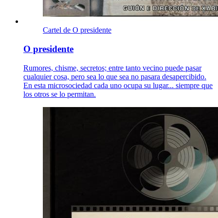
Cartel de O presidente
O presidente
Rumores, chisme, secretos; entre tanto vecino puede pasar
cualquier cosa, pero sea lo que sea no pasara desapercibido.
En esta microsociedad cada uno ocupa su lugar... siempre que
los otros se lo permitan.