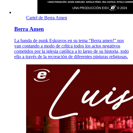
Cartel de Berra Amen
Berra Amen
La banda de punk Eskravos en su tema “Berra amen!” nos
van contando a modo de crítica todos los actos negativos
cometidos por la iglesia católica a lo largo de su historia, todo
ello a través de la recreación de diferentes pinturas religiosas.