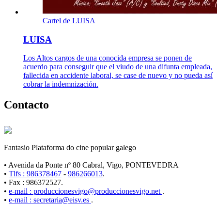
Cartel de LUISA
LUISA
Los Altos cargos de una conocida empresa se ponen de
acuerdo para conseguir que el viudo de una difunta empleada,
fallecida en accidente laboral, se case de nuevo y no pueda así
cobrar la indemnización.
Contacto
Fantasio Plataforma do cine popular galego
• Avenida da Ponte nº 80 Cabral, Vigo, PONTEVEDRA
•
Tlfs : 986378467
-
986266013
.
• Fax : 986372527.
•
e-mail : produccionesvigo@produccionesvigo.net
.
•
e-mail : secretaria@eisv.es
.