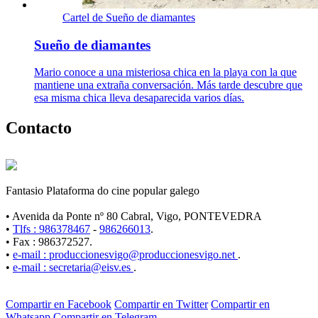
Cartel de Sueño de diamantes
Sueño de diamantes
Mario conoce a una misteriosa chica en la playa con la que
mantiene una extraña conversación. Más tarde descubre que
esa misma chica lleva desaparecida varios días.
Contacto
Fantasio Plataforma do cine popular galego
• Avenida da Ponte nº 80 Cabral, Vigo, PONTEVEDRA
•
Tlfs : 986378467
-
986266013
.
• Fax : 986372527.
•
e-mail : produccionesvigo@produccionesvigo.net
.
•
e-mail : secretaria@eisv.es
.
Compartir en Facebook
Compartir en Twitter
Compartir en
Whatsapp
Compartir en Telegram