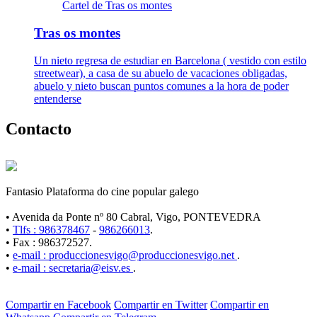
Cartel de Tras os montes
Tras os montes
Un nieto regresa de estudiar en Barcelona ( vestido con estilo
streetwear), a casa de su abuelo de vacaciones obligadas,
abuelo y nieto buscan puntos comunes a la hora de poder
entenderse
Contacto
Fantasio Plataforma do cine popular galego
• Avenida da Ponte nº 80 Cabral, Vigo, PONTEVEDRA
•
Tlfs : 986378467
-
986266013
.
• Fax : 986372527.
•
e-mail : produccionesvigo@produccionesvigo.net
.
•
e-mail : secretaria@eisv.es
.
Compartir en Facebook
Compartir en Twitter
Compartir en