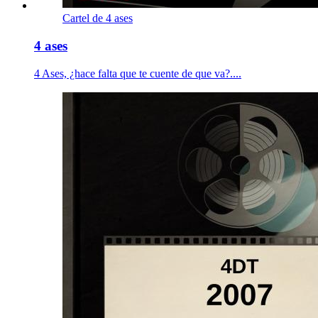
Cartel de 4 ases
4 ases
4 Ases, ¿hace falta que te cuente de que va?....