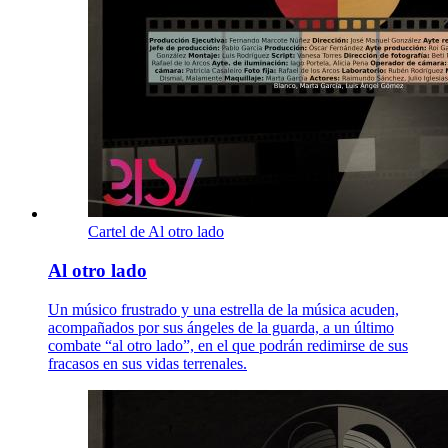
Cartel de Al otro lado
Al otro lado
Un músico frustrado y una estrella de la música acuden,
acompañados por sus ángeles de la guarda, a un último
combate “al otro lado”, en el que podrán redimirse de sus
fracasos en sus vidas terrenales.