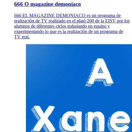
666 O magazine demoniaco
666 EL MAGAZINE DEMONIACO es un programa de
realización de TV realizado en el plató 200 de la EISV por los
alumnos de diferentes ciclos trabajando en equipo y
experimentando lo que es la realización de un programa de
TV real.