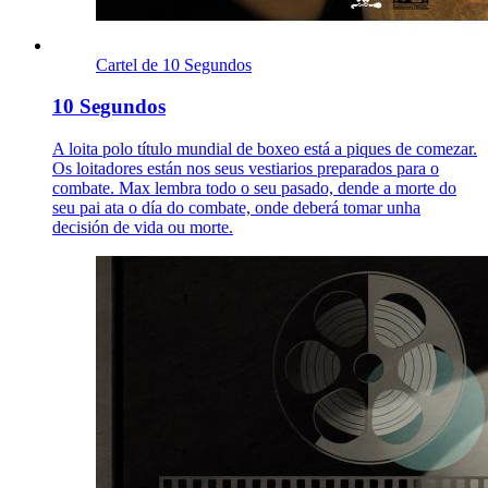
Cartel de 10 Segundos
10 Segundos
A loita polo título mundial de boxeo está a piques de comezar.
Os loitadores están nos seus vestiarios preparados para o
combate. Max lembra todo o seu pasado, dende a morte do
seu pai ata o día do combate, onde deberá tomar unha
decisión de vida ou morte.