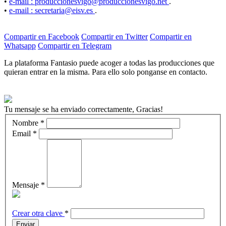
•
e-mail : produccionesvigo@produccionesvigo.net
.
•
e-mail : secretaria@eisv.es
.
Compartir en Facebook
Compartir en Twitter
Compartir en
Whatsapp
Compartir en Telegram
La plataforma Fantasio puede acoger a todas las producciones que
quieran entrar en la misma. Para ello solo ponganse en contacto.
Tu mensaje se ha enviado correctamente, Gracias!
Nombre
*
Email
*
Mensaje
*
Crear otra clave
*
Enviar