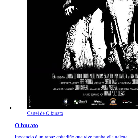
Cartel de O burato
O burato
Inocencio é un rapaz coitadiño que vive nunha vila galega