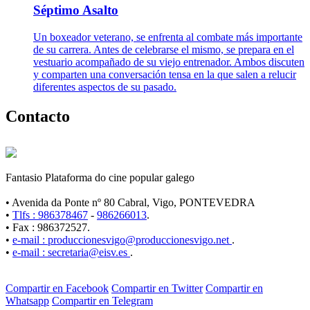
Séptimo Asalto
Un boxeador veterano, se enfrenta al combate más importante
de su carrera. Antes de celebrarse el mismo, se prepara en el
vestuario acompañado de su viejo entrenador. Ambos discuten
y comparten una conversación tensa en la que salen a relucir
diferentes aspectos de su pasado.
Contacto
Fantasio Plataforma do cine popular galego
• Avenida da Ponte nº 80 Cabral, Vigo, PONTEVEDRA
•
Tlfs : 986378467
-
986266013
.
• Fax : 986372527.
•
e-mail : produccionesvigo@produccionesvigo.net
.
•
e-mail : secretaria@eisv.es
.
Compartir en Facebook
Compartir en Twitter
Compartir en
Whatsapp
Compartir en Telegram