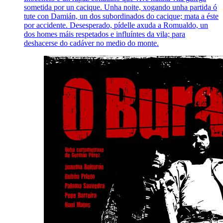
sometida por un cacique. Unha noite, xogando unha partida ó
tute con Damián, un dos subordinados do cacique; mata a éste
por accidente. Desesperado, pídelle axuda a Romualdo, un
dos homes máis respetados e influíntes da vila; para
deshacerse do cadáver no medio do monte.