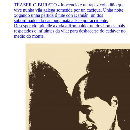
TEASER O BURATO - Inocencio é un rapaz coitadiño que
vive nunha vila galega sometida por un cacique. Unha noite,
xogando unha partida ó tute con Damián, un dos
subordinados do cacique; mata a éste por accidente.
Desesperado, pídelle axuda a Romualdo, un dos homes máis
respetados e influíntes da vila; para deshacerse do cadáver no
medio do monte.