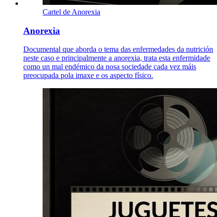
Cartel de Anorexia
Anorexia
Documental que aborda o tema das enfermedades da nutrición
neste caso e principalmente a anorexia, trata esta enfermidade
como un mal endémico da nosa sociedade cada vez máis
preocupada pola imaxe e os aspecto físico.