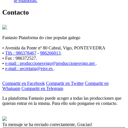
se enamoran.
Contacto
Fantasio Plataforma do cine popular galego
• Avenida da Ponte nº 80 Cabral, Vigo, PONTEVEDRA
•
Tlfs : 986378467
-
986266013
.
• Fax : 986372527.
•
e-mail : produccionesvigo@produccionesvigo.net
.
•
e-mail : secretaria@eisv.es
.
Compartir en Facebook
Compartir en Twitter
Compartir en
Whatsapp
Compartir en Telegram
La plataforma Fantasio puede acoger a todas las producciones que
quieran entrar en la misma. Para ello solo ponganse en contacto.
Tu mensaje se ha enviado correctamente, Gracias!