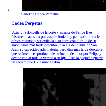
Cartel de Cadea Perpetua
Cadea Perpetua
Uxía, una doncella de la corte y amante de Felipe II es
falsamente acusada por éste de brujería y para sobornarla le
ofrece retirarse y ser exiliada a su tierra con el fruto de su
amor. Años más tarde descubre, a la luz de la luna de San
Juan, su capacidad adivinatoria, pero días más tarde descubre
que realmente es producto de su locura de amor por Felipe y
decide contar toda la verdad a su hija. Pero la pequeña guarda
un secreto que Uxía nunca sabrá.