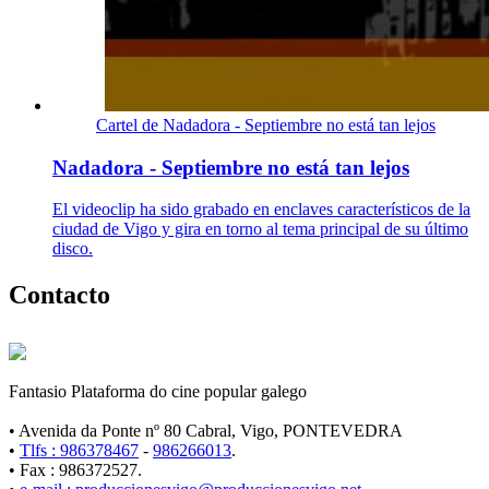
Cartel de Nadadora - Septiembre no está tan lejos
Nadadora - Septiembre no está tan lejos
El videoclip ha sido grabado en enclaves característicos de la
ciudad de Vigo y gira en torno al tema principal de su último
disco.
Contacto
Fantasio Plataforma do cine popular galego
• Avenida da Ponte nº 80 Cabral, Vigo, PONTEVEDRA
•
Tlfs : 986378467
-
986266013
.
• Fax : 986372527.