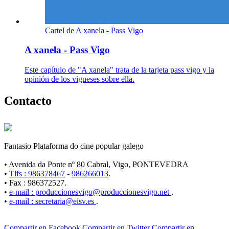
Cartel de A xanela - Pass Vigo
A xanela - Pass Vigo
Este capítulo de "A xanela" trata de la tarjeta pass vigo y la
opinión de los vigueses sobre ella.
Contacto
Fantasio Plataforma do cine popular galego
• Avenida da Ponte nº 80 Cabral, Vigo, PONTEVEDRA
•
Tlfs : 986378467
-
986266013
.
• Fax : 986372527.
•
e-mail : produccionesvigo@produccionesvigo.net
.
•
e-mail : secretaria@eisv.es
.
Compartir en Facebook
Compartir en Twitter
Compartir en