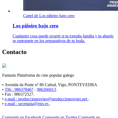
Cartel de Los piñeiro bajo cero
Los piñeiro bajo cero
Cualquier cosa puede ocurrir si tu extraña familia y tu abuelo
se entromete en los preparativos de tu boda.
Contacto
Fantasio Plataforma do cine popular galego
• Avenida da Ponte nº 80 Cabral, Vigo, PONTEVEDRA
•
Tlfs : 986378467
-
986266013
.
• Fax : 986372527.
•
e-mail : produccionesvigo@produccionesvigo.net
.
•
e-mail : secretaria@eisv.es
.
Compartir en Facebook
Compartir en Twitter
Compartir en