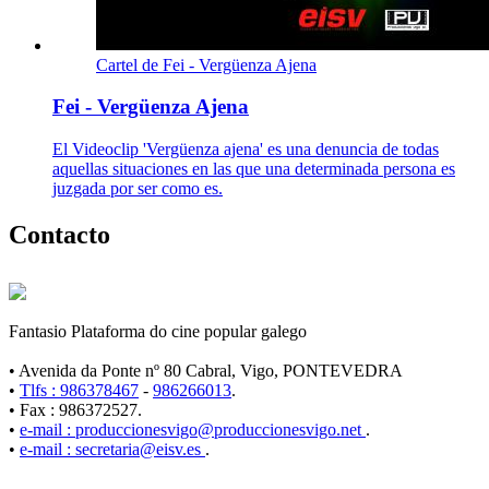
Cartel de Fei - Vergüenza Ajena
Fei - Vergüenza Ajena
El Videoclip 'Vergüenza ajena' es una denuncia de todas
aquellas situaciones en las que una determinada persona es
juzgada por ser como es.
Contacto
Fantasio Plataforma do cine popular galego
• Avenida da Ponte nº 80 Cabral, Vigo, PONTEVEDRA
•
Tlfs : 986378467
-
986266013
.
• Fax : 986372527.
•
e-mail : produccionesvigo@produccionesvigo.net
.
•
e-mail : secretaria@eisv.es
.