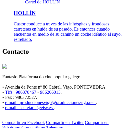
Cartel de HOLLÍN
HOLLÍN
Castor conduce a través de las inhóspitas y frondosas
carreteras en huida de su pasado. Es entonces cuando
encuentra en medio de su camino un coche idéntico al suyo,
estrellado.
Contacto
Fantasio Plataforma do cine popular galego
• Avenida da Ponte nº 80 Cabral, Vigo, PONTEVEDRA
•
Tlfs : 986378467
-
986266013
.
• Fax : 986372527.
•
e-mail : produccionesvigo@produccionesvigo.net
.
•
e-mail : secretaria@eisv.es
.
Compartir en Facebook
Compartir en Twitter
Compartir en
Whatsapp
Compartir en Telegram