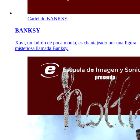
Cartel de BANKSY
BANKSY
Xavi, un ladrón de poca monta, es chantajeado por una figura
misteriosa llamada Banksy.