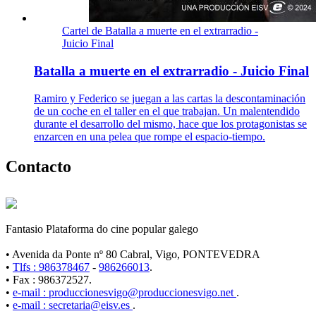
Cartel de Batalla a muerte en el extrarradio -
Juicio Final
Batalla a muerte en el extrarradio - Juicio Final
Ramiro y Federico se juegan a las cartas la descontaminación
de un coche en el taller en el que trabajan. Un malentendido
durante el desarrollo del mismo, hace que los protagonistas se
enzarcen en una pelea que rompe el espacio-tiempo.
Contacto
Fantasio Plataforma do cine popular galego
• Avenida da Ponte nº 80 Cabral, Vigo, PONTEVEDRA
•
Tlfs : 986378467
-
986266013
.
• Fax : 986372527.
•
e-mail : produccionesvigo@produccionesvigo.net
.
•
e-mail : secretaria@eisv.es
.