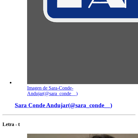
Imagen de Sara-Conde-
Andujar(@sara_conde__)
Sara Conde Andujar(@sara_conde__)
Letra - t