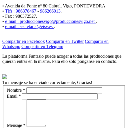
• Avenida da Ponte nº 80 Cabral, Vigo, PONTEVEDRA
•
Tlfs : 986378467
-
986266013
.
• Fax : 986372527.
•
e-mail : produccionesvigo@produccionesvigo.net
.
•
e-mail : secretaria@eisv.es
.
Compartir en Facebook
Compartir en Twitter
Compartir en
Whatsapp
Compartir en Telegram
La plataforma Fantasio puede acoger a todas las producciones que
quieran entrar en la misma. Para ello solo ponganse en contacto.
Tu mensaje se ha enviado correctamente, Gracias!
Nombre
*
Email
*
Mensaje
*