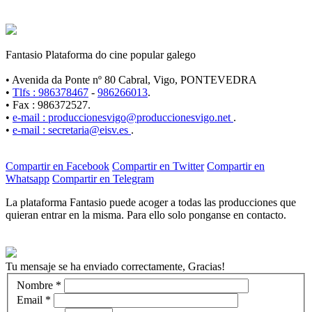
Fantasio Plataforma do cine popular galego
• Avenida da Ponte nº 80 Cabral, Vigo, PONTEVEDRA
•
Tlfs : 986378467
-
986266013
.
• Fax : 986372527.
•
e-mail : produccionesvigo@produccionesvigo.net
.
•
e-mail : secretaria@eisv.es
.
Compartir en Facebook
Compartir en Twitter
Compartir en
Whatsapp
Compartir en Telegram
La plataforma Fantasio puede acoger a todas las producciones que
quieran entrar en la misma. Para ello solo ponganse en contacto.
Tu mensaje se ha enviado correctamente, Gracias!
Nombre
*
Email
*