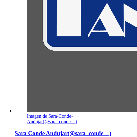
Imagen de Sara-Conde-
Andujar(@sara_conde__)
Sara Conde Andujar(@sara_conde__)