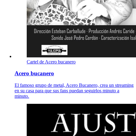
Cartel de Acero bucanero
Acero bucanero
El famoso grupo de metal, Acero Bucanero, crea un streaming
en su casa para que sus fans puedan seguirlos minuto a
minuto.