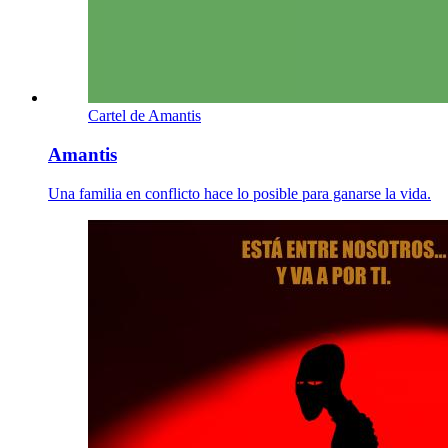
Cartel de Amantis
Amantis
Una familia en conflicto hace lo posible para ganarse la vida.