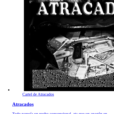
Cartel de Atracados
Atracados
Todo parecía un roubo convencional, ata que un apagón en