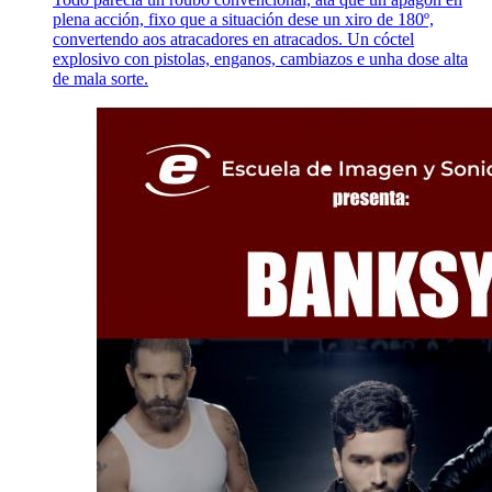
plena acción, fixo que a situación dese un xiro de 180º,
convertendo aos atracadores en atracados. Un cóctel
explosivo con pistolas, enganos, cambiazos e unha dose alta
de mala sorte.