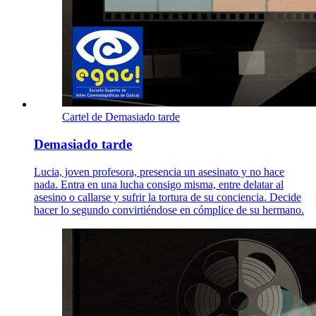
Cartel de Demasiado tarde
Demasiado tarde
Lucia, joven profesora, presencia un asesinato y no hace
nada. Entra en una lucha consigo misma, entre delatar al
asesino o callarse y sufrir la tortura de su conciencia. Decide
hacer lo segundo convirtiéndose en cómplice de su hermano.