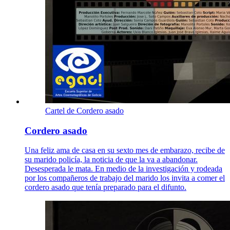
Cartel de Cordero asado
Cordero asado
Una feliz ama de casa en su sexto mes de embarazo, recibe de
su marido policía, la noticia de que la va a abandonar.
Desesperada le mata. En medio de la investigación y rodeada
por los compañeros de trabajo del marido los invita a comer el
cordero asado que tenía preparado para el difunto.