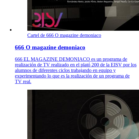
Cartel de 666 O magazine demoniaco
666 O magazine demoniaco
666 EL MAGAZINE DEMONIACO es un programa de
realización de TV realizado en el plató 200 de la EISV por los
alumnos de diferentes ciclos trabajando en equipo y
experimentando lo que es la realización de un programa de
TV real.