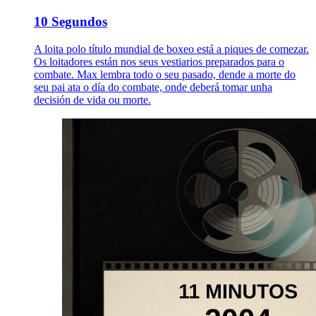
10 Segundos
A loita polo título mundial de boxeo está a piques de comezar.
Os loitadores están nos seus vestiarios preparados para o
combate. Max lembra todo o seu pasado, dende a morte do
seu pai ata o día do combate, onde deberá tomar unha
decisión de vida ou morte.