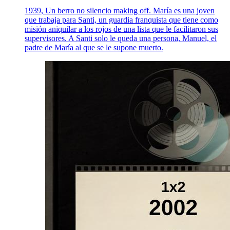
1939, Un berro no silencio making off. María es una joven
que trabaja para Santi, un guardia franquista que tiene como
misión aniquilar a los rojos de una lista que le facilitaron sus
supervisores. A Santi solo le queda una persona, Manuel, el
padre de María al que se le supone muerto.