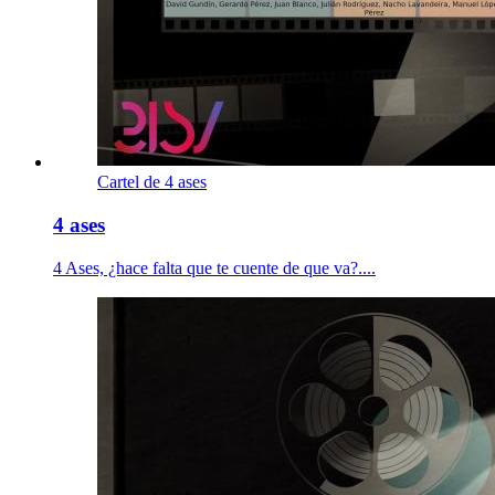
Cartel de 4 ases
4 ases
4 Ases, ¿hace falta que te cuente de que va?....