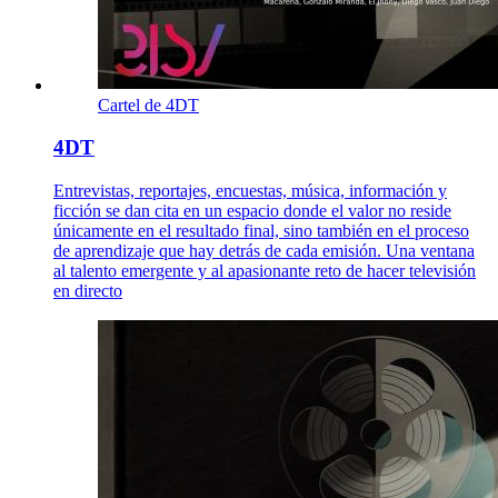
Cartel de 4DT
4DT
Entrevistas, reportajes, encuestas, música, información y
ficción se dan cita en un espacio donde el valor no reside
únicamente en el resultado final, sino también en el proceso
de aprendizaje que hay detrás de cada emisión. Una ventana
al talento emergente y al apasionante reto de hacer televisión
en directo