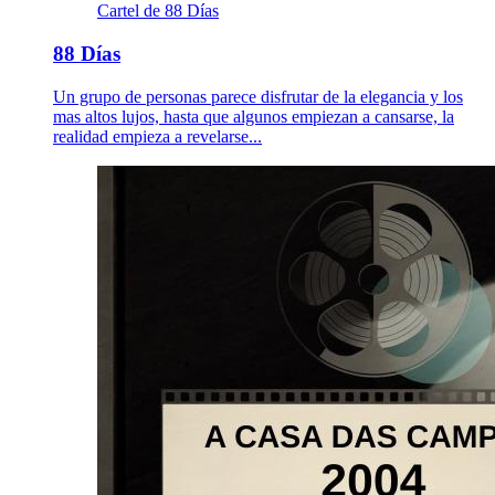
Cartel de 88 Días
88 Días
Un grupo de personas parece disfrutar de la elegancia y los
mas altos lujos, hasta que algunos empiezan a cansarse, la
realidad empieza a revelarse...