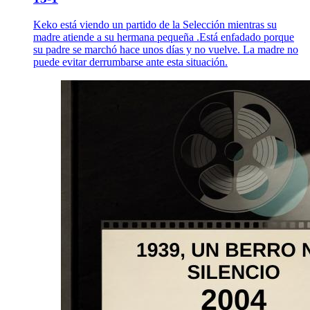
Keko está viendo un partido de la Selección mientras su
madre atiende a su hermana pequeña .Está enfadado porque
su padre se marchó hace unos días y no vuelve. La madre no
puede evitar derrumbarse ante esta situación.