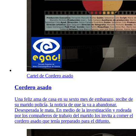
Cartel de Cordero asado
Cordero asado
Una feliz ama de casa en su sexto mes de embarazo, recibe de
su marido policía, la noticia de que la va a abandonar.
Desesperada le mata. En medio de la investigación y rodeada
por los compañeros de trabajo del marido los invita a comer el
cordero asado que tenía preparado para el difunto.