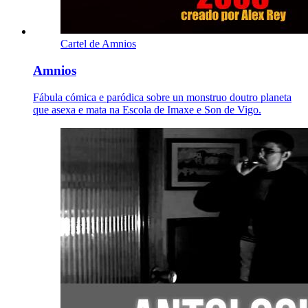
Cartel de Amnios
Amnios
Fábula cómica e paródica sobre un monstruo doutro planeta
que asexa e mata na Escola de Imaxe e Son de Vigo.