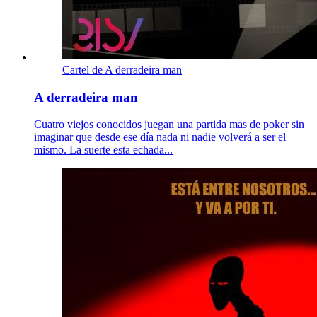
Cartel de A derradeira man
A derradeira man
Cuatro viejos conocidos juegan una partida mas de poker sin
imaginar que desde ese día nada ni nadie volverá a ser el
mismo. La suerte esta echada...