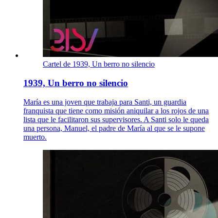
Cartel de 1939, Un berro no silencio
1939, Un berro no silencio
María es una joven que trabaja para Santi, un guardia
franquista que tiene como misión aniquilar a los rojos de una
lista que le facilitaron sus supervisores. A Santi solo le queda
una persona, Manuel, el padre de María al que se le supone
muerto.