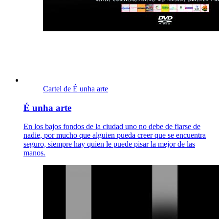
Cartel de É unha arte
É unha arte
En los bajos fondos de la ciudad uno no debe de fiarse de
nadie, por mucho que alguien pueda creer que se encuentra
seguro, siempre hay quien le puede pisar la mejor de las
manos.