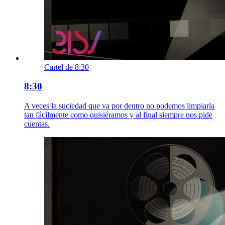
Cartel de 8:30
8:30
A veces la suciedad que va por dentro no podemos limpiarla
tan fácilmente como quisiéramos y al final siempre nos pide
cuentas.