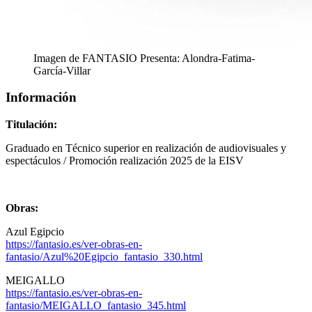
Imagen de FANTASIO Presenta: Alondra-Fatima-
García-Villar
Información
Titulación:
Graduado en Técnico superior en realización de audiovisuales y
espectáculos / Promoción realización 2025 de la EISV
Obras:
Azul Egipcio
https://fantasio.es/ver-obras-en-
fantasio/Azul%20Egipcio_fantasio_330.html
MEIGALLO
https://fantasio.es/ver-obras-en-
fantasio/MEIGALLO_fantasio_345.html