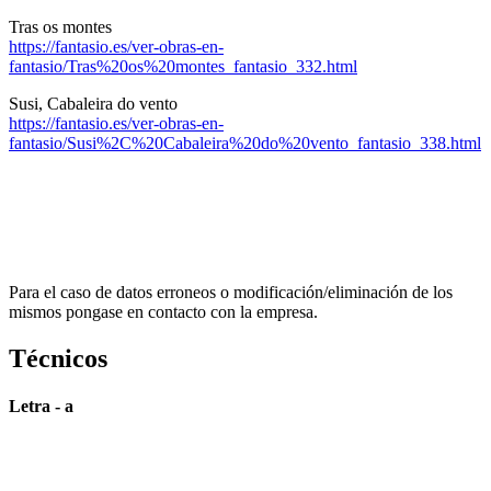
Tras os montes
https://fantasio.es/ver-obras-en-
fantasio/Tras%20os%20montes_fantasio_332.html
Susi, Cabaleira do vento
https://fantasio.es/ver-obras-en-
fantasio/Susi%2C%20Cabaleira%20do%20vento_fantasio_338.html
Para el caso de datos erroneos o modificación/eliminación de los
mismos pongase en contacto con la empresa.
Técnicos
Letra - a