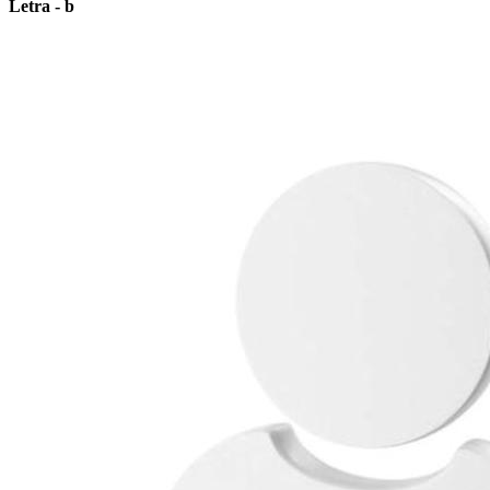
Letra - b