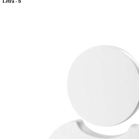
Letra - b